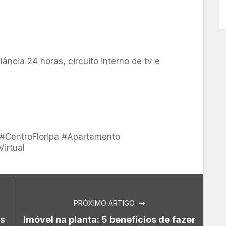
ância 24 horas, circuito interno de tv e
.
 #CentroFloripa #Apartamento
irtual
PRÓXIMO ARTIGO
as
Imóvel na planta: 5 benefícios de fazer