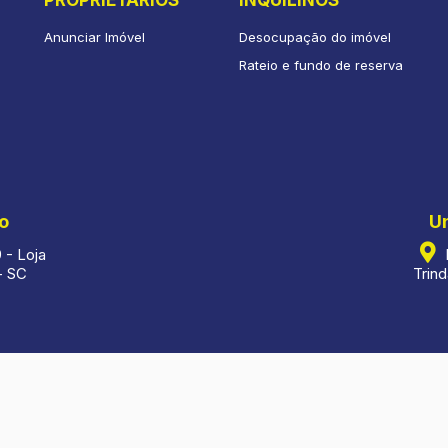
Anunciar Imóvel
Desocupação do imóvel
Rateio e fundo de reserva
o
U
 - Loja
R
- SC
Trind