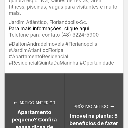
quadra esportiva, salões de festas, área
fitness, piscinas, vagas para visitantes e muito
mais.
Jardim Atlântico, Florianópolis-Sc.
Para mais informações, clique aqui.
Telefone para contato (48) 3224-5900
#DaltonAndradeImoveis #Florianopolis
#JardimAtlanticoFloripa
#ApartamentoResidencial
#ResidencialQuintaDaMarinha #Oportunidade
ARTIGO ANTERIOR
PRÓXIMO ARTIGO
Apartamento
Imóvel na planta: 5
pequeno? Confira
benefícios de fazer
essas dicas de