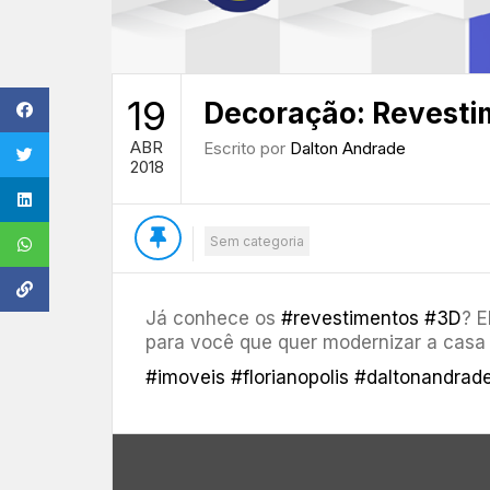
19
Decoração: Revesti
ABR
Escrito por
Dalton Andrade
2018
Sem categoria
Já conhece os
#revestimentos
#3D
? E
para você que quer modernizar a casa s
#imoveis
#florianopolis
#daltonandrad