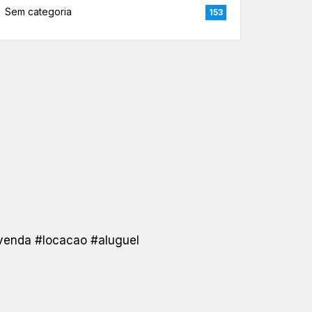
Sem categoria
153
venda
#locacao
#aluguel