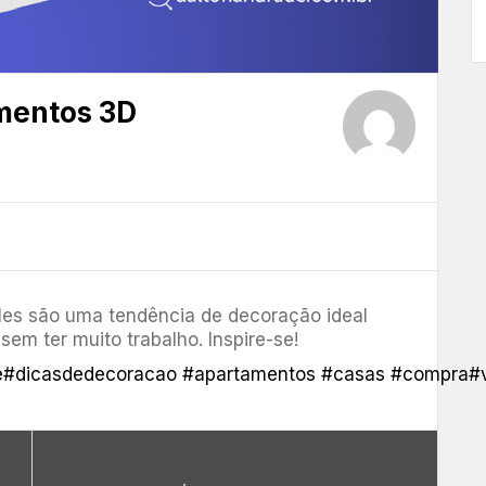
mentos 3D
les são uma tendência de decoração ideal
em ter muito trabalho. Inspire-se!
e
#dicasdedecoracao
#apartamentos
#casas
#compra
#